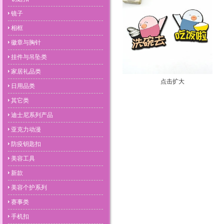
镜子
相框
徽章与胸针
挂件与吊坠类
家居礼品类
点击扩大
日用品类
其它类
迪士尼系列产品
亚克力动漫
防疫钥匙扣
美容工具
新款
美容个护系列
赛事类
手机扣