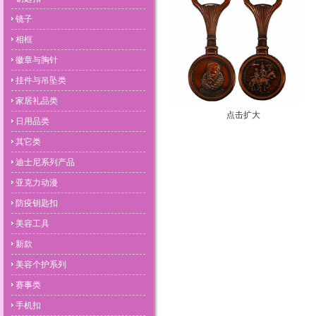
镜子
相框
徽章与胸针
挂件与吊坠类
家居礼品类
点击扩大
日用品类
其它类
迪士尼系列产品
亚克力动漫
防疫钥匙扣
美容工具
新款
美容个护系列
赛事类
手机扣